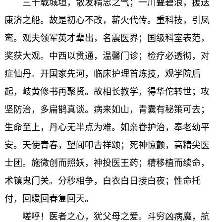
三千载城垣，散发精忠之气；一川叠碧浪，援送
康济之船。故是初心不改，薪火代传。重科技，引凤
鸾。观夫领军英才辈出，名震医界；国级科室表范，
奖获大观。中西以贯通，温馨门诊；检疗必透彻，对
症仙丹。开国家先河，临床护理首炼技，观学院后
起，岐黄修书再聚贤。故相长教学，得华佗转世；攻
坚防治，多扁鹊真谈。病来如山，青囊有秘策可去；
生命至上，丹心无半点为难。如亲眷护治，奉老幼平
安。天使青春，望闻叩吉祥颂；死神惊颤，高精尖医
士团。施微创而照妖，神投医王药；精移植而续命，
术镇鬼门关。分秒相争，白衣白日接白夜；性命托
付，回暖回春复回天。
嗟呼！医者之心，犹父母之爱。斗穷凶病魔，航