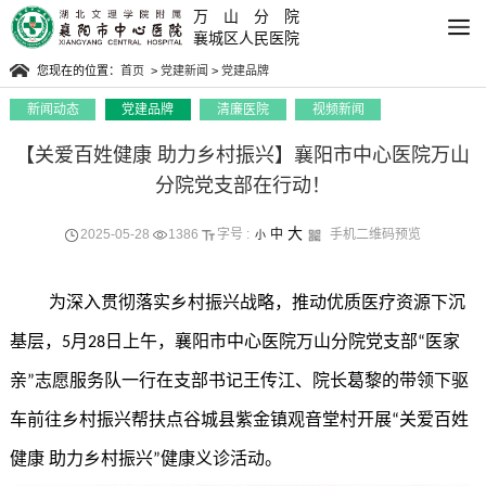
万山分院
襄城区人民医院
您现在的位置：
首页
>
党建新闻
>
党建品牌
新闻动态
党建品牌
清廉医院
视频新闻
【关爱百姓健康 助力乡村振兴】襄阳市中心医院万山
分院党支部在行动！
大
2025-05-28
1386
字号 :
中
手机二维码预览
小
为深入贯彻落实乡村振兴战略，推动优质医疗资源下沉
基层，
月
日上午，襄阳市中心医院万山分院党支部
医家
5
28
“
亲
志愿服务队一行在支部书记王传江、院长葛黎的带领下驱
”
车前往乡村振兴帮扶点谷城县紫金镇观音堂村开展
关爱百姓
“
健康 助力乡村振兴
健康义诊活动。
”