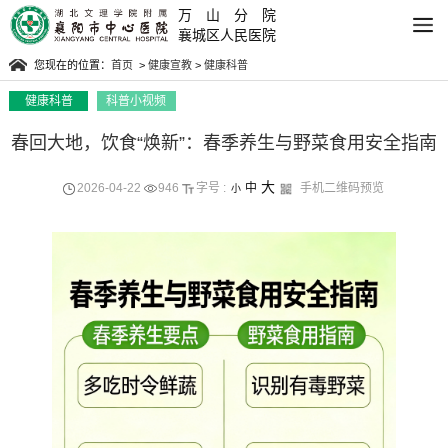
万山分院
襄城区人民医院
您现在的位置：
首页
>
健康宣教
>
健康科普
健康科普
科普小视频
春回大地，饮食“焕新”：春季养生与野菜食用安全指南
大
2026-04-22
946
字号 :
中
手机二维码预览
小