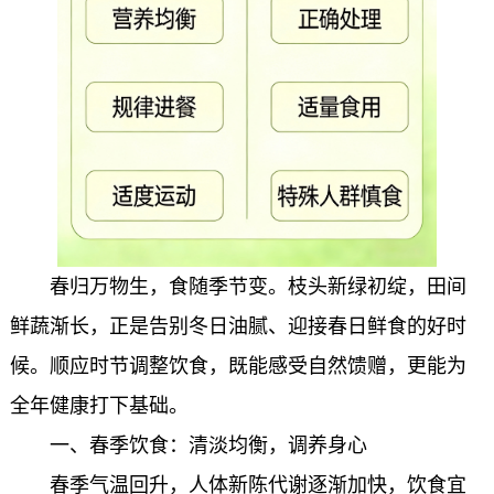
春归万物生，食随季节变。枝头新绿初绽，田间
鲜蔬渐长，正是告别冬日油腻、迎接春日鲜食的好时
候。顺应时节调整饮食，既能感受自然馈赠，更能为
全年健康打下基础。
一、春季饮食：清淡均衡，调养身心
春季气温回升，人体新陈代谢逐渐加快，饮食宜